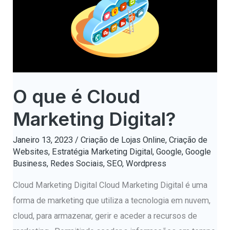
Marketing
Digital?
O que é Cloud
Marketing Digital?
Janeiro 13, 2023
/
Criação de Lojas Online
,
Criação de
Websites
,
Estratégia Marketing Digital
,
Google
,
Google
Business
,
Redes Sociais
,
SEO
,
Wordpress
Cloud Marketing Digital Cloud Marketing Digital é uma
forma de marketing que utiliza a tecnologia em nuvem,
cloud, para armazenar, gerir e aceder a recursos de