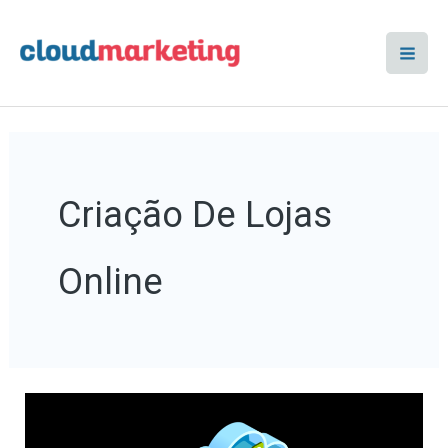
Skip
to
content
Criação De Lojas
Online
O
Que
É
Cloud